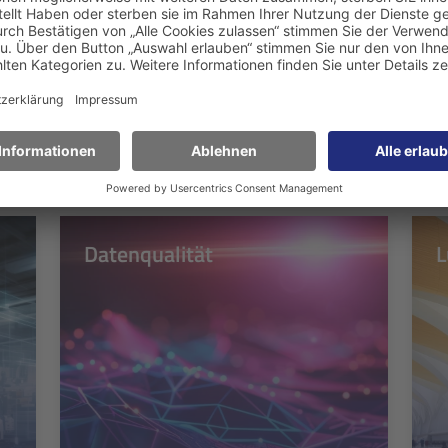
lder
e für vielfältige Anforderungen
Datenqualität
L