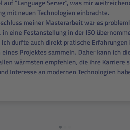
ben und unterstützt gefühlt. Nach meinem
rabschluss wurde ich direkt und unkompliziert
eentwicklerin übernommen. Durch das Angeb
ce und die flexible Gestaltung meiner Arbeits
Umstieg vom Studium zur Vollzeitanstellung a
tin sehr leicht."