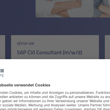
TOP-JOB
SAP CVI Consultant (m/w/d)
Frankfurt a. M., Nürnberg
SAP
Mehr erfahren