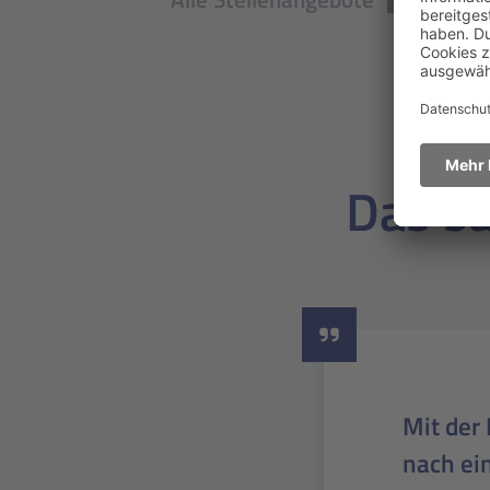
Das sa
Schon s
vollwer