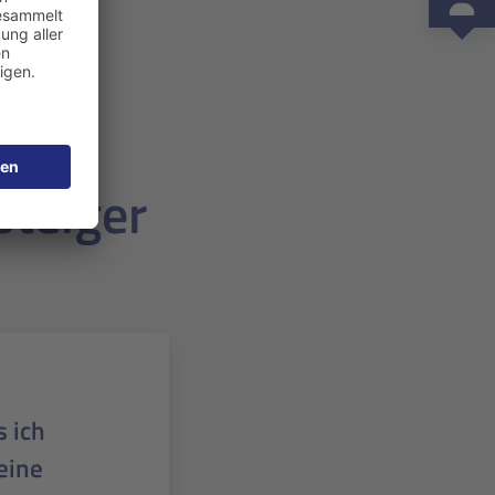
steiger
m als
s gut