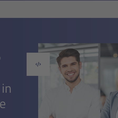
T
 in
e