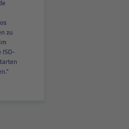
 als
ot von
zeit fiel
ls