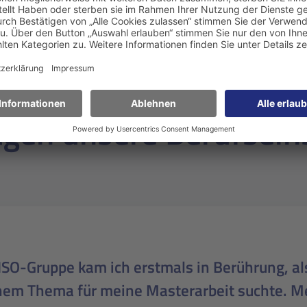
gen unsere Berufsein
eit Beginn wurde ich in dem Entwicklungstea
tige Kollegin angenommen und habe mich stet