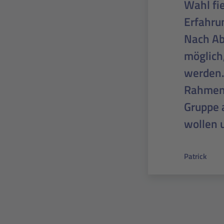
aufgeho
Bachelo
Softwar
Homeoffi
mir der 
Absolven
Alexandra