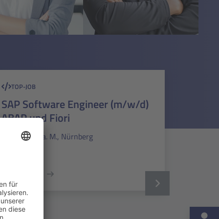
TOP-JOB
SAP Software Engineer (m/w/d)
ABAP und Fiori
Frankfurt a. M., Nürnberg
SAP
Mehr erfahren