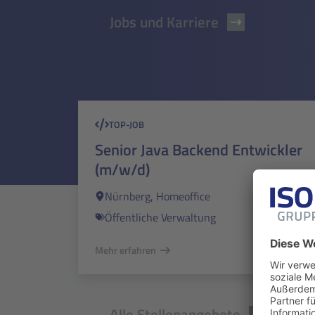
Jobs und Karriere
TOP-JOB
Senior Java Backend Entwickler
(m/w/d)
Nürnberg, Homeoffice
Öffentliche Verwaltung
Mehr erfahren
Alle Stellenangebote