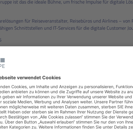
ruppe ist das die ideale Bühne, um frische Impulse für digitale Lös
arelösungen für Reiseveranstalter, Reisebüros und Airlines – vo
higen Schnittstellen und IT-Services für die digitale Customer Jo
6
ndon 2026 unterwegs und möchten die ISO-Gruppe persönlich k
. Wir zeigen Ihnen, wie unsere Travel-IT-Lösungen die Touristik d
ssystemen, smarten E-Commerce-Lösungen, flexiblen Booking Eng
rieb und Leistungsträger.