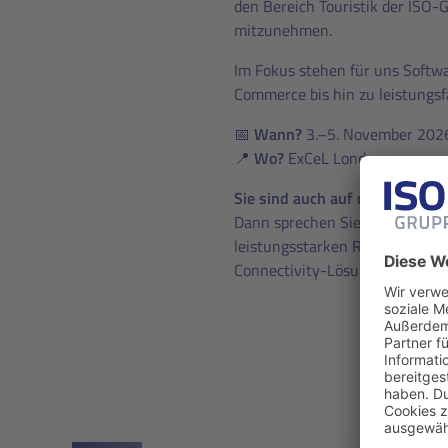
den Bereich Touristik der ISO-G
mitzunehmen.
Im Fokus stehen für uns Softw
Commerce bis hin zu leistungsfä
📅
Wann?
3.–5. November 202
📍
Wo?
ExCeL London
Sie sind auch auf der WTM Lo
Dann sprechen Sie uns gerne an
leistungsstarken Reservierung
Connectivity-Lösungen für Vert