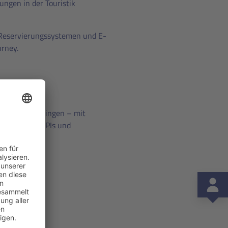
ungen in der Touristik
n Reservierungssystemen und E-
urney.
ennenlernen?
igital voranbringen – mit
ines sowie APIs und