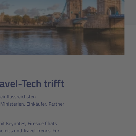
vel-Tech trifft
einflussreichsten
Ministerien, Einkäufer, Partner
it Keynotes, Fireside Chats
omics und Travel Trends. Für