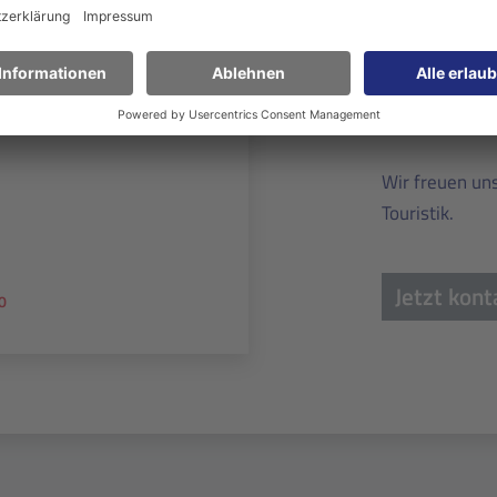
KONTAKT
Sie mö
chmer
Wir freuen un
Touristik.
Jetzt kont
0