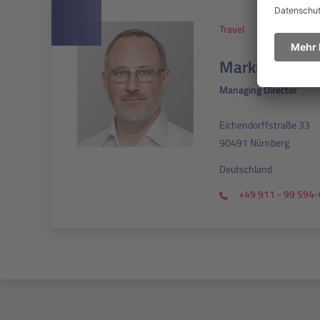
Travel
Markus Krets
Managing Director
Eichendorffstraße 33
90491 Nürnberg
Deutschland
+49 911 - 99 594-