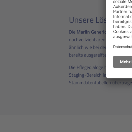
Unsere Lösung
Die
Marlin Generic Governanc
nachvollziehbaren Data-Governa
ähnlich wie bei den Lösungen f
bereits ausgereifte Best Practi
Die Pflegedialoge bleiben im g
Staging-Bereich landen. Erst w
Stammdatentabellen übertrage