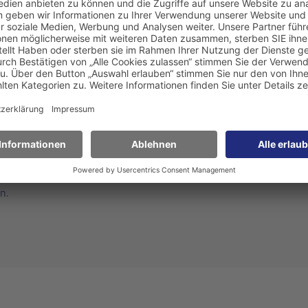
e (MGG)
Lösung für ein zentrales Stammdatenmanagement bietet e
nce-Prozess in SAP® für (fast) jeden Stammdatendialog. Der Anl
ür Geschäftspartner und Materialstämme, durch einen workflowges
ces enthält.
ewohnten Look & Feel, während die Daten im Hintergrund bis zur 
enn der Freigebende sein „OK“ gegeben hat, werden die Daten in 
n.