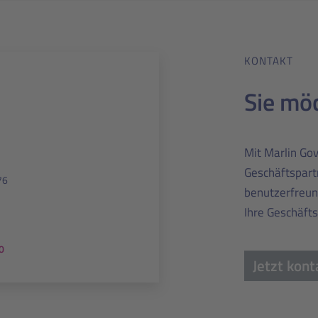
KONTAKT
Sie mö
Mit Marlin Go
Geschäftspart
76
benutzerfreund
Ihre Geschäft
0
Jetzt kont