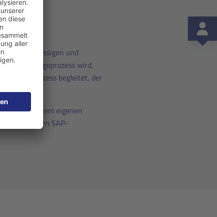
inen zuverlässigen und
age- und Pflegeprozess wird,
tützten Prozess begleitet, der
Freigabe in einem eigenen
die eigentlichen SAP-