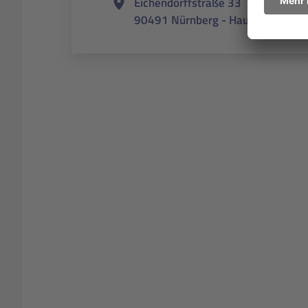
Eichendorffstraße 33
90491 Nürnberg - Hauptsitz