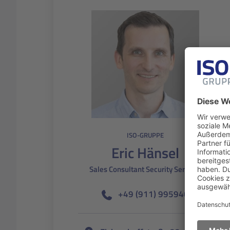
ISO-GRUPPE
Eric Hänsel
Sales Consultant Security Services
+49 (911) 995940