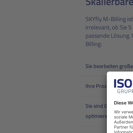
Skalierbar
SKYfly M-Billing is
irrelevant, ob Sie 
passende Lösung. W
Billing:
Sie bearbeiten groß
Ihre Prozesse sind e
Sie sind Ground Hand
optimieren?