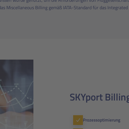
Wissen wurde genutzt, um die Anforderungen von Flug­gesellschaf
as Miscellaneous Billing gemäß IATA-Standard für das Integrated
SKYport Billin
Prozessoptimierung