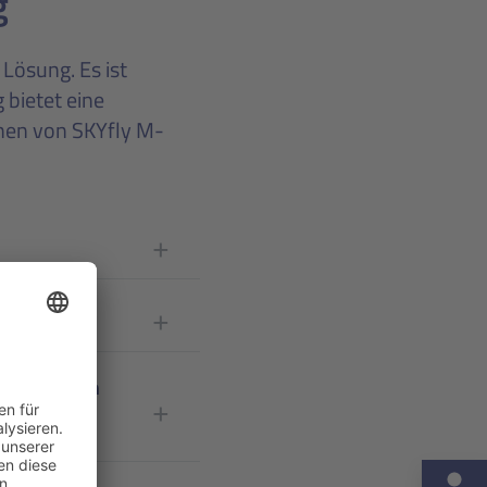
g
 Lösung. Es ist
 bietet eine
chen von SKYfly M-
sellschaften