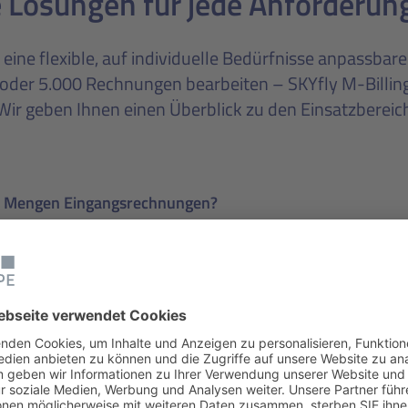
e Lösungen für jede Anforderun
t eine flexible, auf individuelle Bedürfnisse anpassbare
5 oder 5.000 Rechnungen bearbeiten – SKYfly M-Billing
ir geben Ihnen einen Überblick zu den Einsatzberei
e Mengen Eingangs­rechnungen?
inwandfrei, nur der Output ist nicht SIS-konform?
ler und wollen Ihren Abrechnungs­prozess mit den Flug­ge