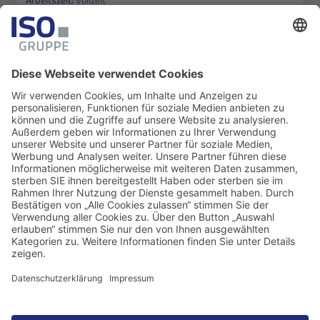
Details
Senior Frontend Entwickler (m/w/d)
Standort:
Nürnberg, Nürnberg, Homeoffice
Aufgabe:
Softwareentwicklung
Arbeitszeit:
Vollzeit
Details